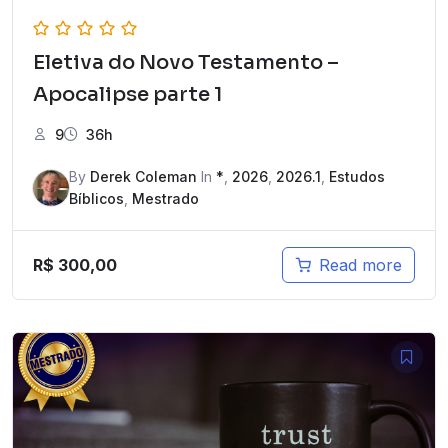
Eletiva do Novo Testamento –
Apocalipse parte 1
9
36h
By
Derek Coleman
In
*
,
2026
,
2026.1
,
Estudos
Bíblicos
,
Mestrado
R$
300,00
Read more