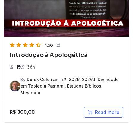
4.50
(2)
Introdução à Apologética
15
36h
By
Derek Coleman
In
*
,
2026
,
2026.1
,
Divindade
em Teologia Pastoral
,
Estudos Bíblicos
,
Mestrado
R$
300,00
Read more