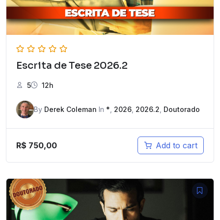
Escrita de Tese 2026.2
5
12h
By
Derek Coleman
In
*
,
2026
,
2026.2
,
Doutorado
R$
750,00
Add to cart