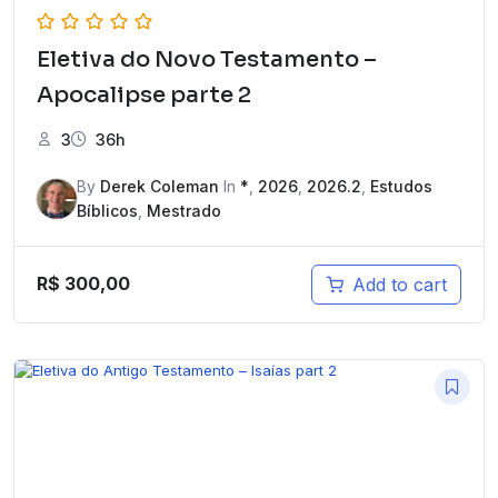
Eletiva do Novo Testamento –
Apocalipse parte 2
3
36h
By
Derek Coleman
In
*
,
2026
,
2026.2
,
Estudos
Bíblicos
,
Mestrado
R$
300,00
Add to cart