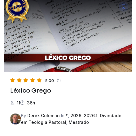
5.00
(1)
Léxico Grego
11
36h
By
Derek Coleman
In
*
,
2026
,
2026.1
,
Divindade
em Teologia Pastoral
,
Mestrado