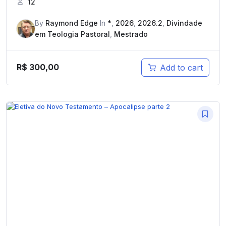
12
By
Raymond Edge
In
*
,
2026
,
2026.2
,
Divindade
em Teologia Pastoral
,
Mestrado
R$
300,00
Add to cart