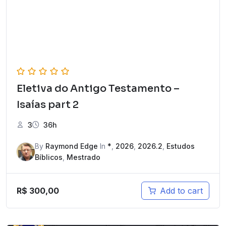
Eletiva do Antigo Testamento –
Isaías part 2
3
36h
By
Raymond Edge
In
*
,
2026
,
2026.2
,
Estudos
Bíblicos
,
Mestrado
R$
300,00
Add to cart